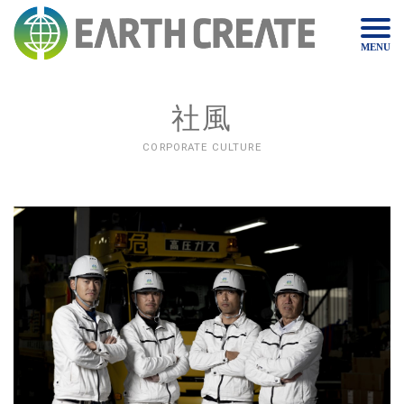
MENU
社風
CORPORATE CULTURE