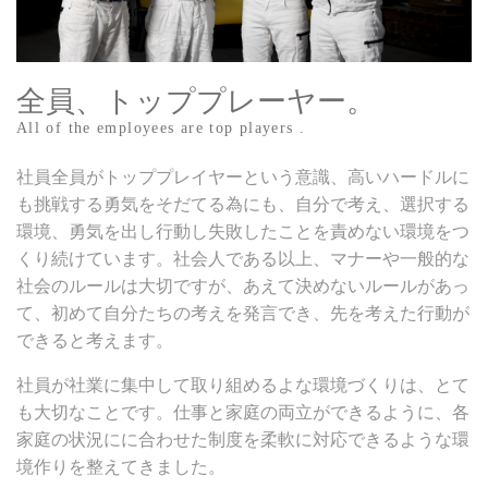
全員、トッププレーヤー。
All of the employees are top players .
社員全員がトッププレイヤーという意識、高いハードルに
も挑戦する勇気をそだてる為にも、自分で考え、選択する
環境、勇気を出し行動し失敗したことを責めない環境をつ
くり続けています。社会人である以上、マナーや一般的な
社会のルールは大切ですが、あえて決めないルールがあっ
て、初めて自分たちの考えを発言でき、先を考えた行動が
できると考えます。
社員が社業に集中して取り組めるよな環境づくりは、とて
も大切なことです。仕事と家庭の両立ができるように、各
家庭の状況にに合わせた制度を柔軟に対応できるような環
境作りを整えてきました。